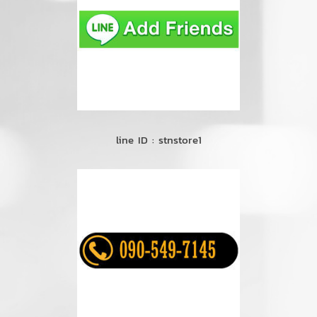
line ID : stnstore1