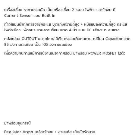
เครื่องเชื่อม ราคาประหยัด เป็นเครื่องเชื่อม 2 ระบบ ไฟฟ้า + อาร์กอน มี
Current Sensor แบบ Built In
ทำให้แม่นยำทุกการจ่ายกระแส ชุดแท่งความถี่สูง + หม้อแปลงความภี่สูง กระแส
ไฟต่อเนื่อง
พัดลมระบายความร้อนขนาด 4 นิ้ว แบบ DC เสียงเบา ลมแรง
หม้อแปลง OUTPUT ขนาดใหญ่ 3ตัว กระแสเต็มทนทาน เปลี่ยน Capacitor จาก
85 องศาเซลเซียส เป็น 105 องศาเซลเซียส
เพื่อความทนทานแม้การใช้งานในอากาศร้อน
มาพร้อม POWER MOSFET 12ตัว
มาพร้อมอุปกรณ์
Regulator Argon เกจ์อาร์กอน + สายแก้ส เข็มขัดรัดสาย