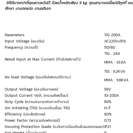
ให้ได้มากกว่าที่คุณคาดหวังไว้ ด้วยน้ำหนักเพียง 9 kg. คุณสามารถเชื่อมได้ทุกที่ 
ศึกษา งานตกแต่ง งานอดิเรก
Parameters
TIG 200A
Input Voltage (แรงดัน)
AC220V±15%
Frequency (ความถี่)
50/60
TIG : 28A
Reted Input at Max Current (กำลังไฟขาเข้า)
MMA : 43.6A
TIG : 6.2KVA
No load Voltage (แรงดันไฟขณะไร้ภาระ)
MMA : 9.6KVA
Output Voltage (แรงดันขาออก)
56V
Output Current Volt. (กระแสไฟเชื่อม)
10-200A
Duty Cycle (ความสามารถในการทำงาน)
60%
Arc Initiating (TIG) (ระบบเริ่มเชื่อม TIG)
H-F
Efficiency (ประสิทธิภาพ)
80%
Power Factor (พาวเวอร์แฟกเตอร์)
0.73
Housing Protection Grade (ระดับการป้องกันสิ่งแปลกปลอม)
IP21
Net Weight (น้ำหนักสุทธิ)
9