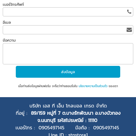
เบอร์โทรศัพท์
อีเมล
ข้อความ
เมื่อท่านส่งข้อมูลผ่านฟอร์ม จะถือว่าท่านยอมรับใน
นโยบายความเป็นส่วนตัว
ของเรา
บริษัท เอส ที เอ็น โกลบอล เทรด จำกัด
ที่อยู่ :
89/159 หมู่ที่ 7 ต.บางรักพัฒนา อ.บางบัวทอง
จ.นนทบุรี
รหัสไปรษณีย์ : 11110
เบอร์โทร : 0905497145 มือถือ : 0905497145
Line ID : stnstore1