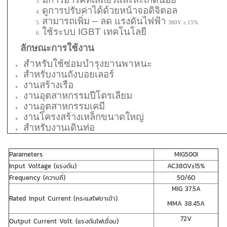
ดูการปรับค่าได้ด้วยหน้าจอดิจิตอล
สามารถเพิ่ม – ลด แรงดันไฟฟ้า
380V ± 15%
ใช้ระบบ IGBT เทคโนโลยี
ลักษณะการใช้งาน
สำหรับใช้ซ่อมบำรุงยานพาหนะ
สำหรับงานถังบอยเลอร์
งานสร้างเรือ
งานอุตสาหกรรมปีโตรเลียม
งาน
อุตสาหกรรมเคมี
งานโครงสร้างเหล็กขนาดใหญ่
สำหรับ
งานเดินท่อ
Parameters
MIG500I
Input Voltage (แรงดัน)
AC380V±15%
Frequency (ความถี่)
50/60
MIG 37.5A
Rated Input Current (กระแสไฟขาเข้า)
MMA 38.45A
72V
Output Current Volt. (แรงดันไฟเชื่อม)