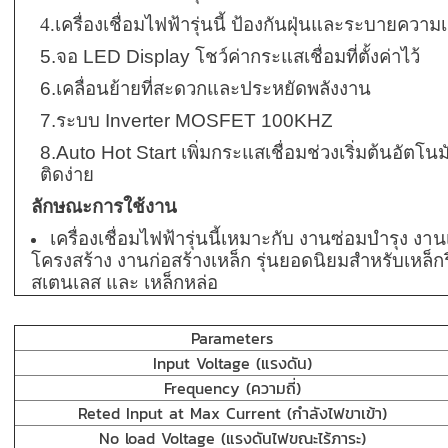
4.
เครื่องเชื่อม
ไฟฟ้า
รุ่นนี้
ป้องกันฝุ่นและระบายความเย
5.จอ LED Display โชว์ค่ากระแสเชื่อมที่ตั้งค่าไว้
6.เคลื่อนย้ายที่สะดวกและประหยัดพลังงาน
7.ระบบ Inverter MOSFET 100KHZ
8.Auto Hot Start เพิ่มกระแสเชื่อมช่วงเริ่มต้นอัตโนมั
ติดง่าย
ลักษณะการใช้งาน
เครื่องเชื่อม
ไฟฟ้า
รุ่นนี้เหมาะกับ
งานซ่อมบำรุง
งาน
โครงสร้าง
งานก่อสร้างเหล็ก รุ่นยอดนิยมสำหรับเหล็กร
สเตนเลส และ เหล็กหล่อ
Parameters
Input Voltage (แรงดัน)
Frequency (ความถี่)
Reted Input at Max Current (กำลังไฟขาเข้า)
No load Voltage (แรงดันไฟขณะไร้ภาระ)