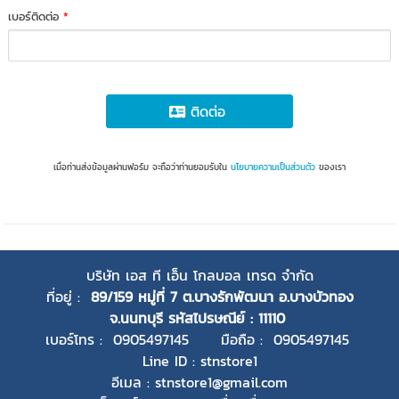
เบอร์ติดต่อ
*
ติดต่อ
เมื่อท่านส่งข้อมูลผ่านฟอร์ม จะถือว่าท่านยอมรับใน
นโยบายความเป็นส่วนตัว
ของเรา
บริษัท เอส ที เอ็น โกลบอล เทรด จำกัด
ที่อยู่ :
89/159 หมู่ที่ 7 ต.บางรักพัฒนา อ.บางบัวทอง
จ.นนทบุรี
รหัสไปรษณีย์ : 11110
เบอร์โทร : 0905497145 มือถือ : 0905497145
Line ID : stnstore1
อีเมล : stnstore1@gmail.com