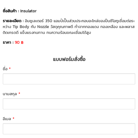
ชื่อสินค้า :
Insulator
รายละเอียด
:
อินซูเลเตอร์ 350 แอมป์เป็นส่วนประกอบอะไหล่ของปืนซีโอทูเชื่อมต่อระ
หว่าง Tip Body กับ Nozzle วัสดุคุณภาพดี ทำจากทองแดง ทองเหลือง และพลาส
ติดเกรดดี แข็งแรงทนทาน ทนความร้อนขณะเชื่อมได้สูง
ราคา :
90 ฿
แบบฟอร์มสั่งซื้อ
ชื่อ
*
นามสกุล
*
อีเมล
*