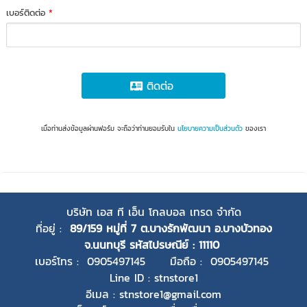
เบอร์ติดต่อ
*
ติดต่อ
เมื่อท่านส่งข้อมูลผ่านฟอร์ม จะถือว่าท่านยอมรับใน
นโยบายความเป็นส่วนตัว
ของเรา
บริษัท เอส ที เอ็น โกลบอล เทรด จำกัด
ที่อยู่ :
89/159 หมู่ที่ 7 ต.บางรักพัฒนา อ.บางบัวทอง
จ.นนทบุรี
รหัสไปรษณีย์ : 11110
เบอร์โทร : 0905497145 มือถือ : 0905497145
Line ID : stnstore1
อีเมล : stnstore1@gmail.com