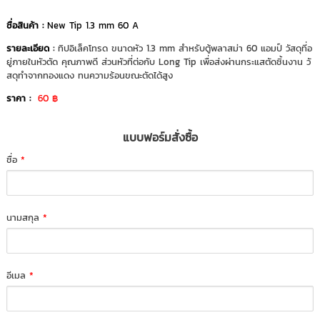
ชื่อสินค้า :
New Tip 1.3 mm 60 A
รายละเอียด
:
ทิปอิเล็คโทรด ขนาดหัว 1.3 mm สำหรับตู้พลาสม่า 60 แอมป์ วัสดุที่อ
ยู่ภายในหัวตัด คุณภาพดี ส่วนหัวที่ต่อกับ Long Tip เพื่อส่งผ่านกระแสตัดชิ้นงาน วั
สดุทำจากทองแดง ทนความร้อนขณะตัดได้สูง
ราคา :
60 ฿
แบบฟอร์มสั่งซื้อ
ชื่อ
*
นามสกุล
*
อีเมล
*