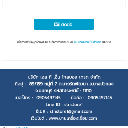
ติดต่อ
เมื่อท่านส่งข้อมูลผ่านฟอร์ม จะถือว่าท่านยอมรับใน
นโยบายความเป็นส่วนตัว
ของเรา
บริษัท เอส ที เอ็น โกลบอล เทรด จำกัด
ที่อยู่ :
89/159 หมู่ที่ 7 ต.บางรักพัฒนา อ.บางบัวทอง
จ.นนทบุรี
รหัสไปรษณีย์ : 11110
เบอร์โทร : 0905497145 มือถือ : 0905497145
Line ID : stnstore1
อีเมล : stnstore1@gmail.com
เว็บไซต์ : www.ขายเครื่องเชื่อม.com